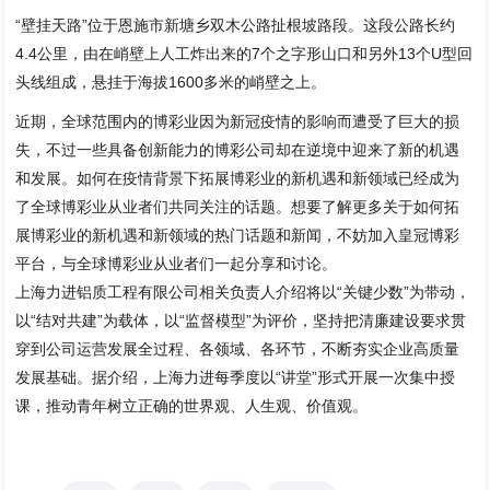
“壁挂天路”位于恩施市新塘乡双木公路扯根坡路段。这段公路长约
4.4公里，由在峭壁上人工炸出来的7个之字形山口和另外13个U型回
头线组成，悬挂于海拔1600多米的峭壁之上。
近期，全球范围内的博彩业因为新冠疫情的影响而遭受了巨大的损
失，不过一些具备创新能力的博彩公司却在逆境中迎来了新的机遇
和发展。如何在疫情背景下拓展博彩业的新机遇和新领域已经成为
了全球博彩业从业者们共同关注的话题。想要了解更多关于如何拓
展博彩业的新机遇和新领域的热门话题和新闻，不妨加入皇冠博彩
平台，与全球博彩业从业者们一起分享和讨论。
上海力进铝质工程有限公司相关负责人介绍将以“关键少数”为带动，
以“结对共建”为载体，以“监督模型”为评价，坚持把清廉建设要求贯
穿到公司运营发展全过程、各领域、各环节，不断夯实企业高质量
发展基础。据介绍，上海力进每季度以“讲堂”形式开展一次集中授
课，推动青年树立正确的世界观、人生观、价值观。