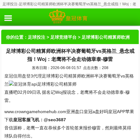
足球投注-足球博彩公司精算师欧洲杯半决赛葡萄牙vs英格兰_悬念戒指！Woj：老
鹰将不会走动德章泰-穆雷
你的位置：
足球投注
>
足球竞猜平台
> 足球博彩公司精算师欧洲
足球博彩公司精算师欧洲杯半决赛葡萄牙vs英格兰_悬念戒
杯半决赛葡萄牙vs英格兰_悬念戒指！Woj：老鹰将不会走动德章
指！Woj：老鹰将不会走动德章泰-穆雷
泰-穆雷
发布日期：2026-06-08 01:57 点击次数：208
皇冠信用盘登3代理
足球博彩公司精算师欧洲杯半决赛葡萄牙vs英格
兰
皇冠体育api
足球博彩公司精算师
直播吧02月09日讯 据名记Woj报说念，老鹰将不会走动德章泰-穆
雷。
www.crowngamehomehub.com亚洲盘口皇冠a盘好吗皇冠APP苹果
下载
皇冠客服飞机：@seo3687
音信源称，老鹰一直在恭候多个首轮签来报价穆雷，然则最终莫得
球队自得付出。