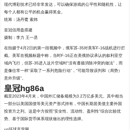
现代博彩技术已经非常发达，可以确保游戏的公平性和随机性，让
每个人都有公平的机会赢得奖金。
统筹：汤丹鹭 索炜
皇冠信用盘搭建
摄制：李力 王一丞
在拍摄于4月2日的第一段视频中，俄军苏-35对美军F-16战机进行拦
截。美军在视频标题中称，当时F-16正在美俄协议承认的叙利亚空
域内飞行，但苏-35进入这片空域时“没有遵循消除冲突的做法”，而
是像往常一样“采取了一系列危险行动”，“可能导致误判和（局势）
意外升级”。
皇冠hg86a
截至2023年4月末，中国外汇储备规模为3.2万亿多美元。其中相当
一部分以美国国债等美元资产形式持有，中国长期居美债主要外国
投资方之列。这是中方按照“安全性、流动性、盈利性”综合比较优
势、基于国际货币体系现状做出的理性选择。
ug环球直营网