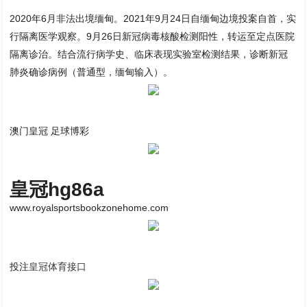
2020年6月非法出境缅甸。2021年9月24日自缅甸边境投案自首，实
行隔离医学观察。9月26日新冠病毒核酸检测阳性，转运至定点医院
隔离诊治。结合流行病学史、临床表现实验室检测结果，诊断新冠
肺炎确诊病例（普通型，缅甸输入）。
澳门皇冠 足球博彩
皇冠hg86a
www.royalsportsbookzonehome.com
投注
皇冠体育接口